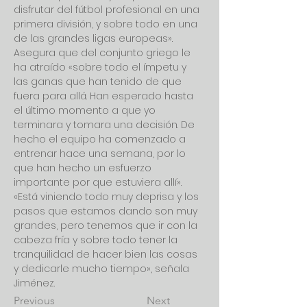
disfrutar del fútbol profesional en una 
primera división, y sobre todo en una 
de las grandes ligas europeas».
Asegura que del conjunto griego le 
ha atraído «sobre todo el ímpetu y 
las ganas que han tenido de que 
fuera para allá. Han esperado hasta 
el último momento a que yo 
terminara y tomara una decisión. De 
hecho el equipo ha comenzado a 
entrenar hace una semana, por lo 
que han hecho un esfuerzo 
importante por que estuviera allí».
«Está viniendo todo muy deprisa y los 
pasos que estamos dando son muy 
grandes, pero tenemos que ir con la 
cabeza fría y sobre todo tener la 
tranquilidad de hacer bien las cosas 
y dedicarle mucho tiempo», señala 
Jiménez.
Previous
Next